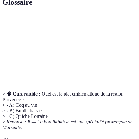
Glossaire
Terme
Définition
Gastronomie
Ensemble des pratiques et savoir-faire culinaires
Mijotage
Méthode de cuisson lente à feu doux
Processus de décomposition où les sucres sont
Fermentation
convertis en acides ou gaz
>
🧠 Quiz rapide :
Quel est le plat emblématique de la région
Provence ?
> - A) Coq au vin
> - B) Bouillabaisse
> - C) Quiche Lorraine
>
Réponse : B — La bouillabaisse est une spécialité provençale de
Marseille.