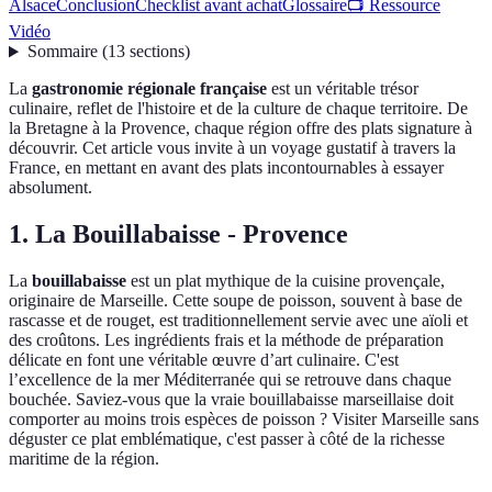
Alsace
Conclusion
Checklist avant achat
Glossaire
📺 Ressource
Vidéo
Sommaire
(
13
sections
)
La
gastronomie régionale française
est un véritable trésor
culinaire, reflet de l'histoire et de la culture de chaque territoire. De
la Bretagne à la Provence, chaque région offre des plats signature à
découvrir. Cet article vous invite à un voyage gustatif à travers la
France, en mettant en avant des plats incontournables à essayer
absolument.
1. La Bouillabaisse - Provence
La
bouillabaisse
est un plat mythique de la cuisine provençale,
originaire de Marseille. Cette soupe de poisson, souvent à base de
rascasse et de rouget, est traditionnellement servie avec une aïoli et
des croûtons. Les ingrédients frais et la méthode de préparation
délicate en font une véritable œuvre d’art culinaire. C'est
l’excellence de la mer Méditerranée qui se retrouve dans chaque
bouchée. Saviez-vous que la vraie bouillabaisse marseillaise doit
comporter au moins trois espèces de poisson ? Visiter Marseille sans
déguster ce plat emblématique, c'est passer à côté de la richesse
maritime de la région.