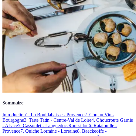
Sommaire
Introduction
1. La Bouillabaisse - Provence
2. Coq au Vin -
Bourgogne
3. Tarte Tatin - Centre-Val de Loire
4. Choucroute Garnie
- Alsace
5. Cassoulet - Languedoc-Roussillon
6. Ratatouille -
Provence
7. Quiche Lorraine - Lorraine
8. Baeckeoffe -