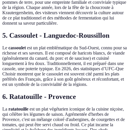
pommes de terre, pour une empreinte familiale et conviviale typique
de la région. Chaque année, lors de la fête de la choucroute à
Krautergersheim, des visiteurs viennent découvrir la culture autour
de ce plat traditionnel et des méthodes de fermentation qui lui
donnent sa saveur particulière.
5. Cassoulet - Languedoc-Roussillon
Le
cassoulet
est un plat emblématique du Sud-Ouest, connu pour sa
richesse et ses saveurs. Il est composé de haricots blancs, de viande
(généralement du canard, du porc et de saucisse) et cuisiné
longuement à feu doux. Traditionnellement, il est préparé dans une
cassole, une poterie typique. En 2026, des statistiques d’UFC-Que
Choisir montrent que le cassoulet est souvent cité parmi les plats
préférés des Français, grâce à son goût généreux et réconfortant, et
est un symbole de la convivialité de la régions.
6. Ratatouille - Provence
La
ratatouille
est un plat végétarien iconique de la cuisine niçoise,
qui célèbre les légumes de saison. Agrémentée d'herbes de
Provence, c'est un mélange coloré d'aubergines, de courgettes et de
tomates, qui peut être servi chaud ou froid. Ce plat incarne la
simplicité et la fraîcheur des ingrédients locaux. Des chefs