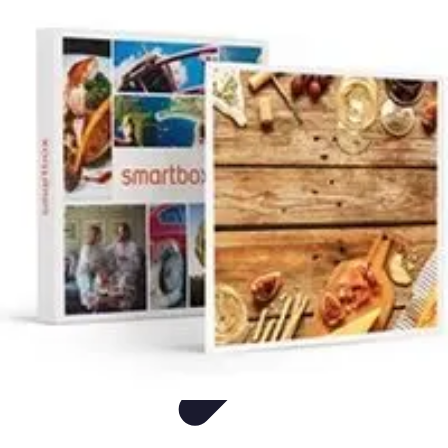
Saveurs Régionales
Recettes
Comparatifs
Astuces
Analyse
Culture et Traditions
Saveurs Régionales