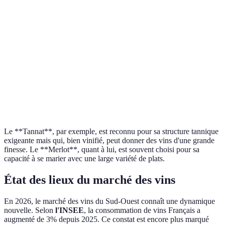
Tannat
Rouge
Fruits noirs
Madiran
Merlot
Rouge
Rondeur
Cahors
Côtes de
Colombard
Blanc
Floraux
Gascogne
Agrumes,
Sauvignon
Blanc
Bergerac
herbacé
Le **Tannat**, par exemple, est reconnu pour sa structure tannique
exigeante mais qui, bien vinifié, peut donner des vins d'une grande
finesse. Le **Merlot**, quant à lui, est souvent choisi pour sa
capacité à se marier avec une large variété de plats.
État des lieux du marché des vins
En 2026, le marché des vins du Sud-Ouest connaît une dynamique
nouvelle. Selon
l'INSEE
, la consommation de vins Français a
augmenté de 3% depuis 2025. Ce constat est encore plus marqué