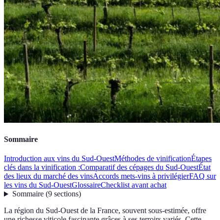
Sommaire
Introduction aux vins du Sud-Ouest
Méthodes de vinification
Étapes
clés dans la vinification :
Comparatif des cépages du Sud-Ouest
État
des lieux du marché des vins
Accords mets-vins à privilégier
FAQ sur
les vins du Sud-Ouest
Glossaire
Checklist avant achat
Sommaire
(
9
sections
)
La région du Sud-Ouest de la France, souvent sous-estimée, offre
une richesse viticole fascinante grâces à ses terroirs variés. Cette