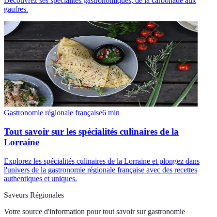
Découvrez ses spécialités gastronomiques, de la carbonade aux
gaufres.
Gastronomie régionale française
6
min
Tout savoir sur les spécialités culinaires de la
Lorraine
Explorez les spécialités culinaires de la Lorraine et plongez dans
l'univers de la gastronomie régionale française avec des recettes
authentiques et uniques.
Saveurs Régionales
Votre source d'information pour tout savoir sur
gastronomie