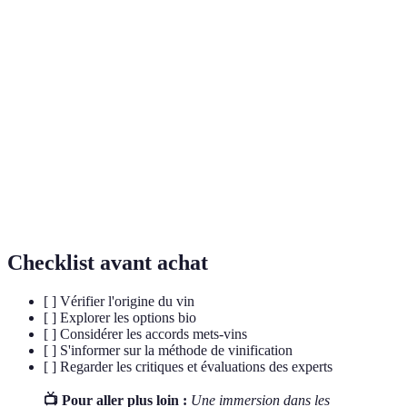
Terme
Définition
Ensemble des facteurs environnementaux qui
Terroir
influencent la culture de la vigne et le goût du vin.
Processus de transformation du raisin en vin à
Vinification
travers diverses étapes.
Phase durant laquelle le vin est conservé en fût ou
Élevage
en cuve avant d'être mis en bouteille.
Checklist avant achat
[ ] Vérifier l'origine du vin
[ ] Explorer les options bio
[ ] Considérer les accords mets-vins
[ ] S'informer sur la méthode de vinification
[ ] Regarder les critiques et évaluations des experts
📺 Pour aller plus loin :
Une immersion dans les