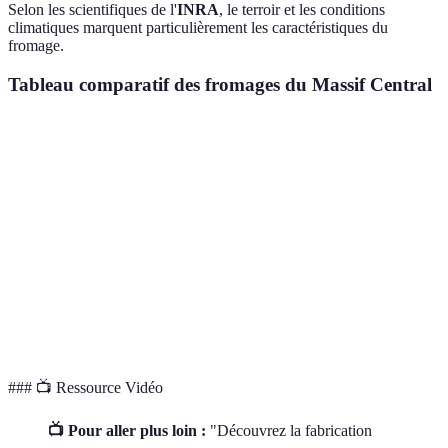
Selon les scientifiques de l'
INRA
, le terroir et les conditions
climatiques marquent particulièrement les caractéristiques du
fromage.
Tableau comparatif des fromages du Massif Central
Type de Fromage
Texture
Goût
AOP
Cantal
Ferme
Corsé
Oui
Bleu d'Auvergne
Persillée
Crémeux, salé
Oui
Salers
Ferme
Noisette
Oui
Fourme d'Ambert
Douce
Doux, crémeux
Oui
### 📺 Ressource Vidéo
📺 Pour aller plus loin :
"Découvrez la fabrication