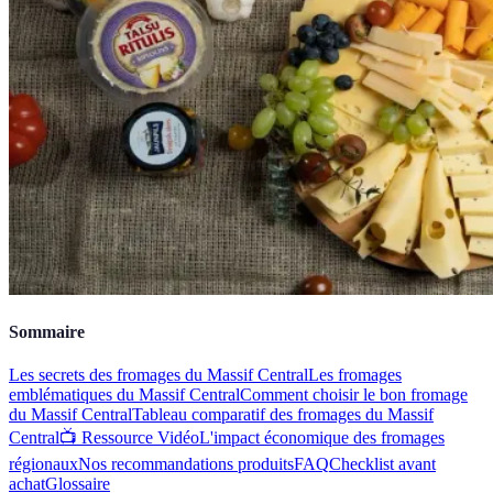
Sommaire
Les secrets des fromages du Massif Central
Les fromages
emblématiques du Massif Central
Comment choisir le bon fromage
du Massif Central
Tableau comparatif des fromages du Massif
Central
📺 Ressource Vidéo
L'impact économique des fromages
régionaux
Nos recommandations produits
FAQ
Checklist avant
achat
Glossaire