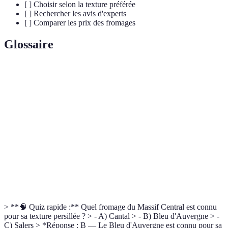
[ ] Choisir selon la texture préférée
[ ] Rechercher les avis d'experts
[ ] Comparer les prix des fromages
Glossaire
Terme
Définition
Fromage à pâte pressée non cuite, originaire
Cantal
d'Auvergne.
Appellation d'origine protégée, garantissant l'origine et
AOP
la qualité.
Processus de maturation du fromage qui développe
Affinage
saveur et texture.
> **🧠 Quiz rapide :** Quel fromage du Massif Central est connu
pour sa texture persillée ? > - A) Cantal > - B) Bleu d'Auvergne > -
C) Salers > *Réponse : B — Le Bleu d'Auvergne est connu pour sa