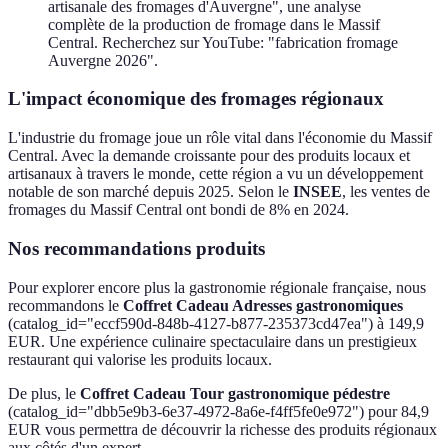
artisanale des fromages d'Auvergne", une analyse
complète de la production de fromage dans le Massif
Central. Recherchez sur YouTube: "fabrication fromage
Auvergne 2026".
L'impact économique des fromages régionaux
L'industrie du fromage joue un rôle vital dans l'économie du Massif
Central. Avec la demande croissante pour des produits locaux et
artisanaux à travers le monde, cette région a vu un développement
notable de son marché depuis 2025. Selon le
INSEE
, les ventes de
fromages du Massif Central ont bondi de 8% en 2024.
Nos recommandations produits
Pour explorer encore plus la gastronomie régionale française, nous
recommandons le
Coffret Cadeau Adresses gastronomiques
(catalog_id="eccf590d-848b-4127-b877-235373cd47ea") à 149,9
EUR. Une expérience culinaire spectaculaire dans un prestigieux
restaurant qui valorise les produits locaux.
De plus, le
Coffret Cadeau Tour gastronomique pédestre
(catalog_id="dbb5e9b3-6e37-4972-8a6e-f4ff5fe0e972") pour 84,9
EUR vous permettra de découvrir la richesse des produits régionaux
aux côtés d'un expert.