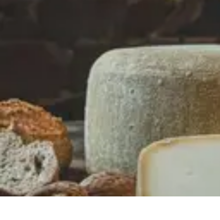
Saveurs Régionales
Recettes
Comparatifs
Astuces
Analyse
Culture et Traditions
Saveurs Régionales