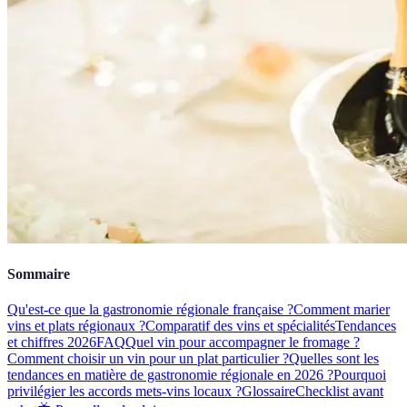
Sommaire
Qu'est-ce que la gastronomie régionale française ?
Comment marier
vins et plats régionaux ?
Comparatif des vins et spécialités
Tendances
et chiffres 2026
FAQ
Quel vin pour accompagner le fromage ?
Comment choisir un vin pour un plat particulier ?
Quelles sont les
tendances en matière de gastronomie régionale en 2026 ?
Pourquoi
privilégier les accords mets-vins locaux ?
Glossaire
Checklist avant