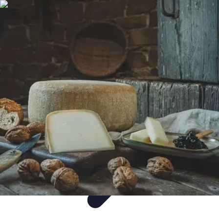
Saveurs Régionales
Recettes
Comparatifs
Astuces
Analyse
Culture et Traditions
Saveurs Régionales