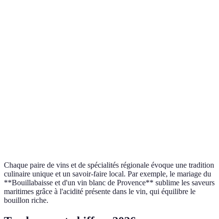
Spécialité Régionale
Vin Recommandé
Type de Vin
Acco
Vin blanc de
Herb
Bouillabaisse
Sec
Provence
prov
Vian
Coq au vin
Bourgogne rouge
Rouge
brai
Cidre de
Frui
Tarte Tatin
Pétillant
Normandie
cara
Chou
Choucroute
Riesling d'Alsace
Blanc
salée
Chaque paire de vins et de spécialités régionale évoque une tradition
culinaire unique et un savoir-faire local. Par exemple, le mariage du
**Bouillabaisse et d'un vin blanc de Provence** sublime les saveurs
maritimes grâce à l'acidité présente dans le vin, qui équilibre le
bouillon riche.