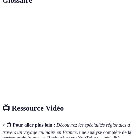
Glossaire
Terme
Définition
Ensemble des connaissances et des pratiques
Gastronomie
culinaires d’un pays ou d’une région.
Ensemble d'éléments naturels qui influence le goût
Terroir
et la qualité des produits.
Cuisine simple, souvent préparée avec des
Cuisine
ingrédients locaux et de saison, reliant le passé à
rustique
l'authenticité.
📺 Ressource Vidéo
>
📺 Pour aller plus loin :
Découvrez les spécialités régionales à
travers un voyage culinaire en France
, une analyse complète de la
gastronomie française. Recherchez sur YouTube : "spécialités