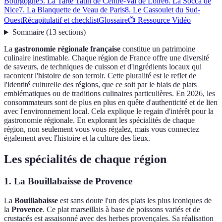
Bourgogne
5. La Tarte Tatin de Centre-Val de Loire
6. La Socca de
Nice
7. La Blanquette de Veau de Paris
8. Le Cassoulet du Sud-
Ouest
Récapitulatif et checklist
Glossaire
📺 Ressource Vidéo
Sommaire
(
13
sections
)
La
gastronomie régionale française
constitue un patrimoine
culinaire inestimable. Chaque région de France offre une diversité
de saveurs, de techniques de cuisson et d'ingrédients locaux qui
racontent l'histoire de son terroir. Cette pluralité est le reflet de
l'identité culturelle des régions, que ce soit par le biais de plats
emblématiques ou de traditions culinaires particulières. En 2026, les
consommateurs sont de plus en plus en quête d'authenticité et de lien
avec l'environnement local. Cela explique le regain d'intérêt pour la
gastronomie régionale. En explorant les spécialités de chaque
région, non seulement vous vous régalez, mais vous connectez
également avec l'histoire et la culture des lieux.
Les spécialités de chaque région
1. La Bouillabaisse de Provence
La
Bouillabaisse
est sans doute l'un des plats les plus iconiques de
la
Provence
. Ce plat marseillais à base de poissons variés et de
crustacés est assaisonné avec des herbes provençales. Sa réalisation