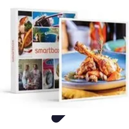
Saveurs Régionales
Recettes
Comparatifs
Astuces
Analyse
Culture et Traditions
Saveurs Régionales