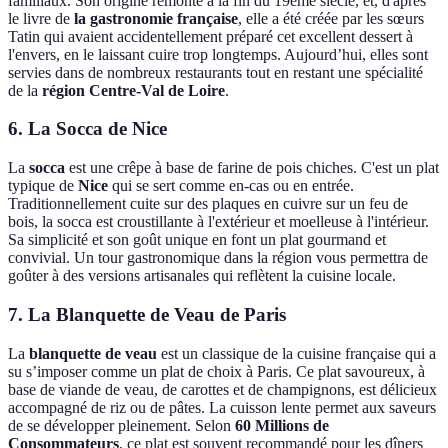
familiaux. Son origine remonte à la fin du 19ème siècle, et, d'après
le livre de
la gastronomie française
, elle a été créée par les sœurs
Tatin qui avaient accidentellement préparé cet excellent dessert à
l'envers, en le laissant cuire trop longtemps. Aujourd’hui, elles sont
servies dans de nombreux restaurants tout en restant une spécialité
de la
région Centre-Val de Loire
.
6. La Socca de Nice
La
socca
est une crêpe à base de farine de pois chiches. C'est un plat
typique de
Nice
qui se sert comme en-cas ou en entrée.
Traditionnellement cuite sur des plaques en cuivre sur un feu de
bois, la socca est croustillante à l'extérieur et moelleuse à l'intérieur.
Sa simplicité et son goût unique en font un plat gourmand et
convivial. Un tour gastronomique dans la région vous permettra de
goûter à des versions artisanales qui reflètent la cuisine locale.
7. La Blanquette de Veau de Paris
La
blanquette de veau
est un classique de la cuisine française qui a
su s’imposer comme un plat de choix à Paris. Ce plat savoureux, à
base de viande de veau, de carottes et de champignons, est délicieux
accompagné de riz ou de pâtes. La cuisson lente permet aux saveurs
de se développer pleinement. Selon
60 Millions de
Consommateurs
, ce plat est souvent recommandé pour les dîners