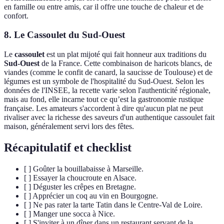
en famille ou entre amis, car il offre une touche de chaleur et de
confort.
8. Le Cassoulet du Sud-Ouest
Le
cassoulet
est un plat mijoté qui fait honneur aux traditions du
Sud-Ouest
de la France. Cette combinaison de haricots blancs, de
viandes (comme le confit de canard, la saucisse de Toulouse) et de
légumes est un symbole de l'hospitalité du Sud-Ouest. Selon les
données de l'INSEE, la recette varie selon l'authenticité régionale,
mais au fond, elle incarne tout ce qu’est la gastronomie rustique
française. Les amateurs s'accordent à dire qu'aucun plat ne peut
rivaliser avec la richesse des saveurs d'un authentique cassoulet fait
maison, généralement servi lors des fêtes.
Récapitulatif et checklist
[ ] Goûter la bouillabaisse à Marseille.
[ ] Essayer la choucroute en Alsace.
[ ] Déguster les crêpes en Bretagne.
[ ] Apprécier un coq au vin en Bourgogne.
[ ] Ne pas rater la tarte Tatin dans le Centre-Val de Loire.
[ ] Manger une socca à Nice.
[ ] S'inviter à un dîner dans un restaurant servant de la