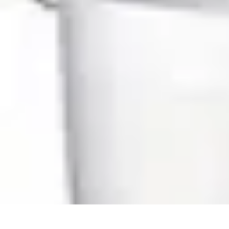
Saveurs Régionales
Recettes
Comparatifs
Astuces
Analyse
Culture et Traditions
Saveurs Régionales